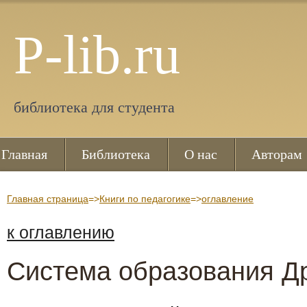
P-lib.ru
библиотека для студента
Главная
Библиотека
О нас
Авторам
Главная страница
=>
Книги по педагогике
=>
оглавление
к оглавлению
Система образования Д