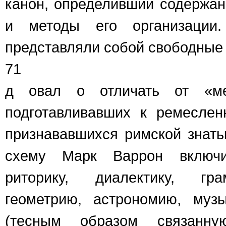
канон, определивший содержа
и методы его организации
представляли собой свободные 
71
д овал о отличать от «мех
подготавливавших к ремеслен
признававшихся римской знать
схему Марк Варрон включи
риторику, диалектику, гра
геометрию, астрономию, муз
(тесным образом связанн